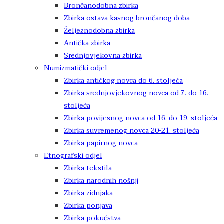
Brončanodobna zbirka
Zbirka ostava kasnog brončanog doba
Željeznodobna zbirka
Antička zbirka
Srednjovjekovna zbirka
Numizmatički odjel
Zbirka antičkog novca do 6. stoljeća
Zbirka srednjovjekovnog novca od 7. do 16.
stoljeća
Zbirka povijesnog novca od 16. do 19. stoljeća
Zbirka suvremenog novca 20-21. stoljeća
Zbirka papirnog novca
Etnografski odjel
Zbirka tekstila
Zbirka narodnih nošnji
Zbirka zidnjaka
Zbirka ponjava
Zbirka pokućstva