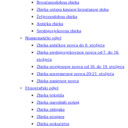
Brončanodobna zbirka
Zbirka ostava kasnog brončanog doba
Željeznodobna zbirka
Antička zbirka
Srednjovjekovna zbirka
Numizmatički odjel
Zbirka antičkog novca do 6. stoljeća
Zbirka srednjovjekovnog novca od 7. do 16.
stoljeća
Zbirka povijesnog novca od 16. do 19. stoljeća
Zbirka suvremenog novca 20-21. stoljeća
Zbirka papirnog novca
Etnografski odjel
Zbirka tekstila
Zbirka narodnih nošnji
Zbirka zidnjaka
Zbirka ponjava
Zbirka pokućstva