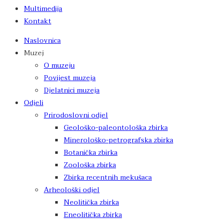
Multimedija
Kontakt
Naslovnica
Muzej
O muzeju
Povijest muzeja
Djelatnici muzeja
Odjeli
Prirodoslovni odjel
Geološko-paleontološka zbirka
Minerološko-petrografska zbirka
Botanička zbirka
Zoološka zbirka
Zbirka recentnih mekušaca
Arheološki odjel
Neolitička zbirka
Eneolitička zbirka