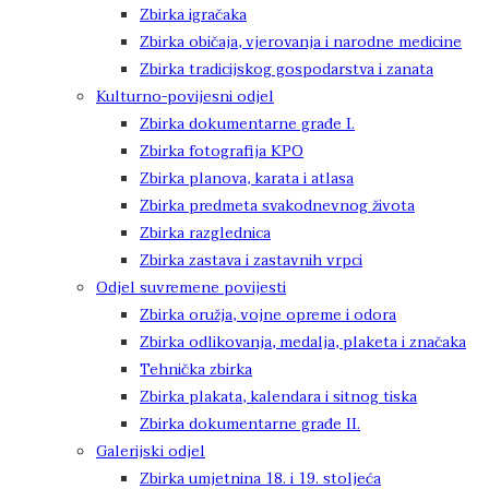
Zbirka igračaka
Zbirka običaja, vjerovanja i narodne medicine
Zbirka tradicijskog gospodarstva i zanata
Kulturno-povijesni odjel
Zbirka dokumentarne građe I.
Zbirka fotografija KPO
Zbirka planova, karata i atlasa
Zbirka predmeta svakodnevnog života
Zbirka razglednica
Zbirka zastava i zastavnih vrpci
Odjel suvremene povijesti
Zbirka oružja, vojne opreme i odora
Zbirka odlikovanja, medalja, plaketa i značaka
Tehnička zbirka
Zbirka plakata, kalendara i sitnog tiska
Zbirka dokumentarne građe II.
Galerijski odjel
Zbirka umjetnina 18. i 19. stoljeća