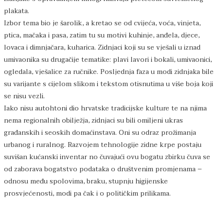
plakata.
Izbor tema bio je šarolik, a kretao se od cvijeća, voća, vinjeta,
ptica, mačaka i pasa, zatim tu su motivi kuhinje, anđela, djece,
lovaca i dimnjačara, kuharica. Zidnjaci koji su se vješali u iznad
umivaonika su drugačije tematike: plavi lavori i bokali, umivaonici,
ogledala, vješalice za ručnike. Posljednja faza u modi zidnjaka bile
su varijante s cijelom slikom i tekstom otisnutima u više boja koji
se nisu vezli.
Iako nisu autohtoni dio hrvatske tradicijske kulture te na njima
nema regionalnih obilježja, zidnjaci su bili omiljeni ukras
građanskih i seoskih domaćinstava. Oni su odraz prožimanja
urbanog i ruralnog. Razvojem tehnologije zidne krpe postaju
suvišan kućanski inventar no čuvajući ovu bogatu zbirku čuva se
od zaborava bogatstvo podataka o društvenim promjenama –
odnosu među spolovima, braku, stupnju higijenske
prosvjećenosti, modi pa čak i o političkim prilikama.