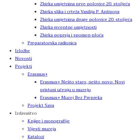
Zbirka umjetnina prve polovice 20. stoljeća
Zbirka slika i crteža Vasilija P. Antipova
Zbirka umjetnina druge polovice 20. stoljeća
Zbirka recentne umjetnosti
Zbirka poprsja i spomen-ploča
Preparatorska radionica
Izložbe
Novosti
Projekti
Erasmus+
Erasmus+ Nešto staro, nešto novo: Novi
pristupi učenju u muzeju
Erasmus+ Muzej Bez Prepreka
Projekt Sava
Izdavaštvo
Knjige i monografije
Vijesti muzeja
Katalozi