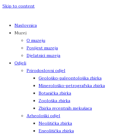
Skip to content
Naslovnica
Muzej
O muzeju
Povijest muzeja
Djelatnici muzeja
Odjeli
Prirodoslovni odjel
Geološko-paleontološka zbirka
Minerološko-petrografska zbirka
Botanička zbirka
Zoološka zbirka
Zbirka recentnih mekušaca
Arheološki odjel
Neolitička zbirka
Eneolitička zbirka