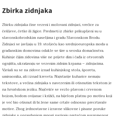
Zbirka zidnjaka
Zbirku zidnjaka čine vezeni i molovani zidnjaci, vrečice za
češljeve, četke ili žigice. Predmeti iz zbirke prikupljeni su u
slavonskobrodskim naseljima i gradu Slavonskom Brodu.
Zidnjaci se javljaju u 19. stoljeću kao srednjoeuropska moda u
građanskim domovima odakle se šire u seoska domaćinstva.
Kuhinje čijim zidovima više ne prijete dim i čađa iz otvorenih
ognjišta, ukrašavaju se vezenim zidnim krpama – zidnjacima.
Vješali su se na zidove iznad kuhinjskog stola, šporeta,
umivaonika, ali i iznad kreveta. Najstarije kuharice nemaju
tekstove, a većina zidnjaka s navezenim ili otisnutim tekstom je
na hrvatskom jeziku. Najčešće se vezlo plavom i crvenom
bojom, bodom ovijanac i križići, na bijelom platnu po motivu koji
je već bio otisnut ili bi žene same crtale odnosno precrtavale
motive. Zbog jednostavne i izravne slikovne i pisane poruke
zidnjake s opravdanjem mnogi nazivaju pretečom suvremenog