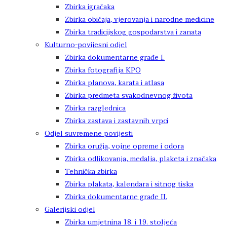
Zbirka igračaka
Zbirka običaja, vjerovanja i narodne medicine
Zbirka tradicijskog gospodarstva i zanata
Kulturno-povijesni odjel
Zbirka dokumentarne građe I.
Zbirka fotografija KPO
Zbirka planova, karata i atlasa
Zbirka predmeta svakodnevnog života
Zbirka razglednica
Zbirka zastava i zastavnih vrpci
Odjel suvremene povijesti
Zbirka oružja, vojne opreme i odora
Zbirka odlikovanja, medalja, plaketa i značaka
Tehnička zbirka
Zbirka plakata, kalendara i sitnog tiska
Zbirka dokumentarne građe II.
Galerijski odjel
Zbirka umjetnina 18. i 19. stoljeća