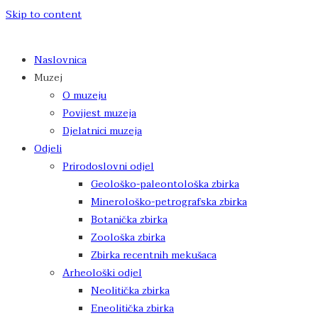
Skip to content
Naslovnica
Muzej
O muzeju
Povijest muzeja
Djelatnici muzeja
Odjeli
Prirodoslovni odjel
Geološko-paleontološka zbirka
Minerološko-petrografska zbirka
Botanička zbirka
Zoološka zbirka
Zbirka recentnih mekušaca
Arheološki odjel
Neolitička zbirka
Eneolitička zbirka