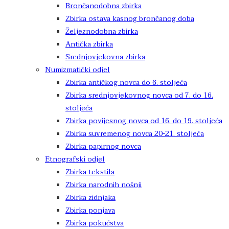
Brončanodobna zbirka
Zbirka ostava kasnog brončanog doba
Željeznodobna zbirka
Antička zbirka
Srednjovjekovna zbirka
Numizmatički odjel
Zbirka antičkog novca do 6. stoljeća
Zbirka srednjovjekovnog novca od 7. do 16.
stoljeća
Zbirka povijesnog novca od 16. do 19. stoljeća
Zbirka suvremenog novca 20-21. stoljeća
Zbirka papirnog novca
Etnografski odjel
Zbirka tekstila
Zbirka narodnih nošnji
Zbirka zidnjaka
Zbirka ponjava
Zbirka pokućstva