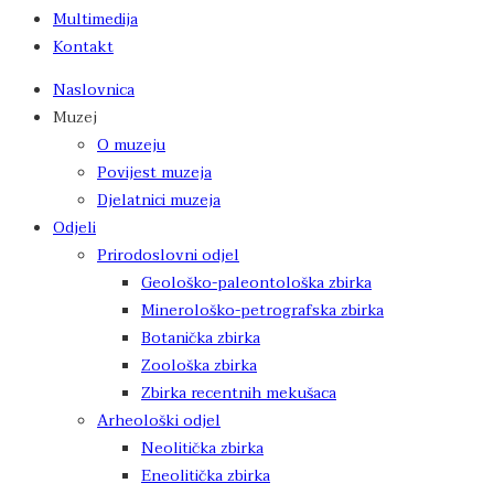
Multimedija
Kontakt
Naslovnica
Muzej
O muzeju
Povijest muzeja
Djelatnici muzeja
Odjeli
Prirodoslovni odjel
Geološko-paleontološka zbirka
Minerološko-petrografska zbirka
Botanička zbirka
Zoološka zbirka
Zbirka recentnih mekušaca
Arheološki odjel
Neolitička zbirka
Eneolitička zbirka