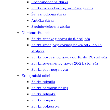
Brončanodobna zbirka
Zbirka ostava kasnog brončanog doba
Željeznodobna zbirka
Antička zbirka
Srednjovjekovna zbirka
Numizmatički odjel
Zbirka antičkog novca do 6. stoljeća
Zbirka srednjovjekovnog novca od 7. do 16.
stoljeća
Zbirka povijesnog novca od 16. do 19. stoljeća
Zbirka suvremenog novca 20-21. stoljeća
Zbirka papirnog novca
Etnografski odjel
Zbirka tekstila
Zbirka narodnih nošnji
Zbirka zidnjaka
Zbirka ponjava
Zbirka pokućstva