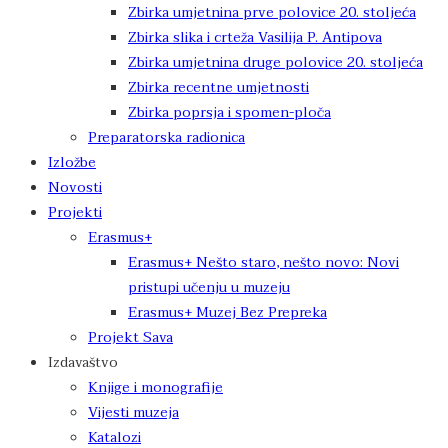
Zbirka umjetnina prve polovice 20. stoljeća
Zbirka slika i crteža Vasilija P. Antipova
Zbirka umjetnina druge polovice 20. stoljeća
Zbirka recentne umjetnosti
Zbirka poprsja i spomen-ploča
Preparatorska radionica
Izložbe
Novosti
Projekti
Erasmus+
Erasmus+ Nešto staro, nešto novo: Novi
pristupi učenju u muzeju
Erasmus+ Muzej Bez Prepreka
Projekt Sava
Izdavaštvo
Knjige i monografije
Vijesti muzeja
Katalozi