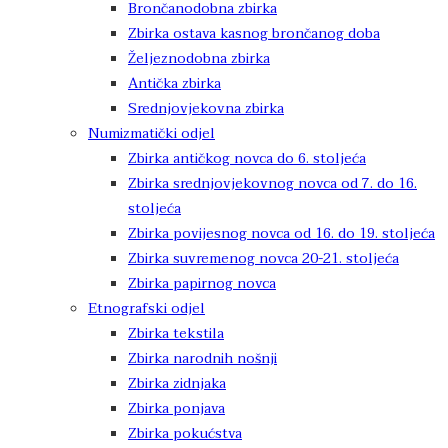
Brončanodobna zbirka
Zbirka ostava kasnog brončanog doba
Željeznodobna zbirka
Antička zbirka
Srednjovjekovna zbirka
Numizmatički odjel
Zbirka antičkog novca do 6. stoljeća
Zbirka srednjovjekovnog novca od 7. do 16.
stoljeća
Zbirka povijesnog novca od 16. do 19. stoljeća
Zbirka suvremenog novca 20-21. stoljeća
Zbirka papirnog novca
Etnografski odjel
Zbirka tekstila
Zbirka narodnih nošnji
Zbirka zidnjaka
Zbirka ponjava
Zbirka pokućstva