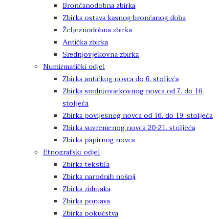
Brončanodobna zbirka
Zbirka ostava kasnog brončanog doba
Željeznodobna zbirka
Antička zbirka
Srednjovjekovna zbirka
Numizmatički odjel
Zbirka antičkog novca do 6. stoljeća
Zbirka srednjovjekovnog novca od 7. do 16.
stoljeća
Zbirka povijesnog novca od 16. do 19. stoljeća
Zbirka suvremenog novca 20-21. stoljeća
Zbirka papirnog novca
Etnografski odjel
Zbirka tekstila
Zbirka narodnih nošnji
Zbirka zidnjaka
Zbirka ponjava
Zbirka pokućstva