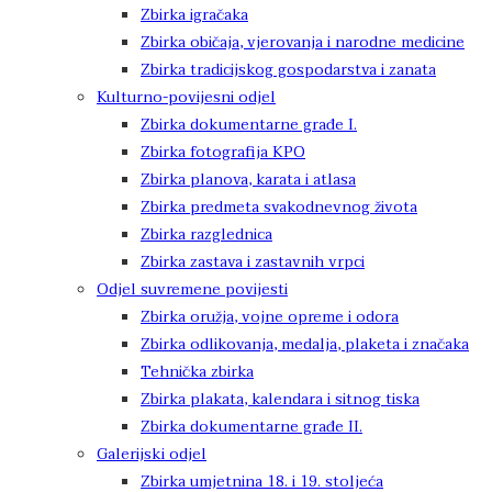
Zbirka igračaka
Zbirka običaja, vjerovanja i narodne medicine
Zbirka tradicijskog gospodarstva i zanata
Kulturno-povijesni odjel
Zbirka dokumentarne građe I.
Zbirka fotografija KPO
Zbirka planova, karata i atlasa
Zbirka predmeta svakodnevnog života
Zbirka razglednica
Zbirka zastava i zastavnih vrpci
Odjel suvremene povijesti
Zbirka oružja, vojne opreme i odora
Zbirka odlikovanja, medalja, plaketa i značaka
Tehnička zbirka
Zbirka plakata, kalendara i sitnog tiska
Zbirka dokumentarne građe II.
Galerijski odjel
Zbirka umjetnina 18. i 19. stoljeća