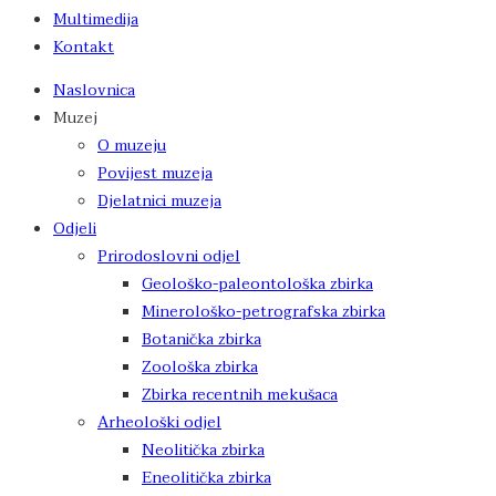
Multimedija
Kontakt
Naslovnica
Muzej
O muzeju
Povijest muzeja
Djelatnici muzeja
Odjeli
Prirodoslovni odjel
Geološko-paleontološka zbirka
Minerološko-petrografska zbirka
Botanička zbirka
Zoološka zbirka
Zbirka recentnih mekušaca
Arheološki odjel
Neolitička zbirka
Eneolitička zbirka