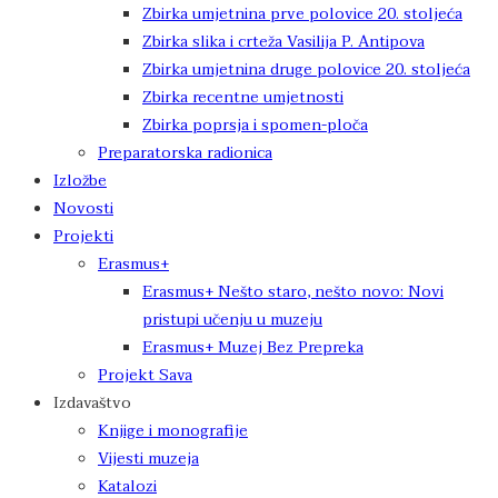
Zbirka umjetnina prve polovice 20. stoljeća
Zbirka slika i crteža Vasilija P. Antipova
Zbirka umjetnina druge polovice 20. stoljeća
Zbirka recentne umjetnosti
Zbirka poprsja i spomen-ploča
Preparatorska radionica
Izložbe
Novosti
Projekti
Erasmus+
Erasmus+ Nešto staro, nešto novo: Novi
pristupi učenju u muzeju
Erasmus+ Muzej Bez Prepreka
Projekt Sava
Izdavaštvo
Knjige i monografije
Vijesti muzeja
Katalozi