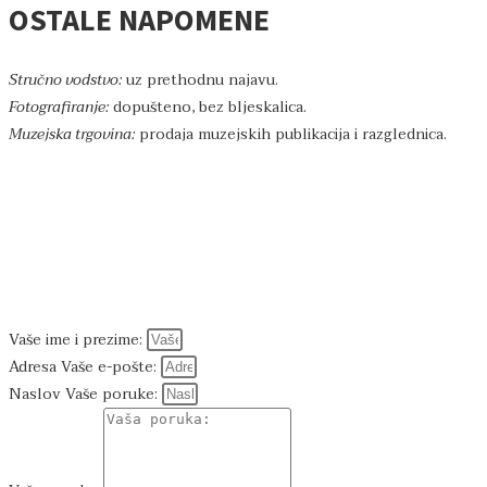
OSTALE NAPOMENE
Stručno vodstvo:
uz prethodnu najavu.
Fotografiranje:
dopušteno, bez bljeskalica.
Muzejska trgovina:
prodaja muzejskih publikacija i razglednica.
IMATE PITANJE?
Pošaljite nam poruku.
Saznajte sve što Vas zanima.
Vaše ime i prezime:
Adresa Vaše e-pošte:
Naslov Vaše poruke: