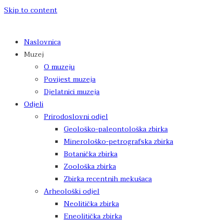
Skip to content
Naslovnica
Muzej
O muzeju
Povijest muzeja
Djelatnici muzeja
Odjeli
Prirodoslovni odjel
Geološko-paleontološka zbirka
Minerološko-petrografska zbirka
Botanička zbirka
Zoološka zbirka
Zbirka recentnih mekušaca
Arheološki odjel
Neolitička zbirka
Eneolitička zbirka