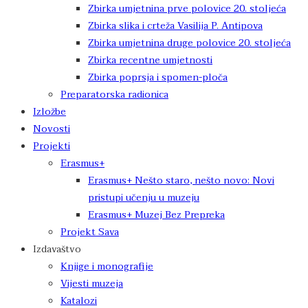
Zbirka umjetnina prve polovice 20. stoljeća
Zbirka slika i crteža Vasilija P. Antipova
Zbirka umjetnina druge polovice 20. stoljeća
Zbirka recentne umjetnosti
Zbirka poprsja i spomen-ploča
Preparatorska radionica
Izložbe
Novosti
Projekti
Erasmus+
Erasmus+ Nešto staro, nešto novo: Novi
pristupi učenju u muzeju
Erasmus+ Muzej Bez Prepreka
Projekt Sava
Izdavaštvo
Knjige i monografije
Vijesti muzeja
Katalozi