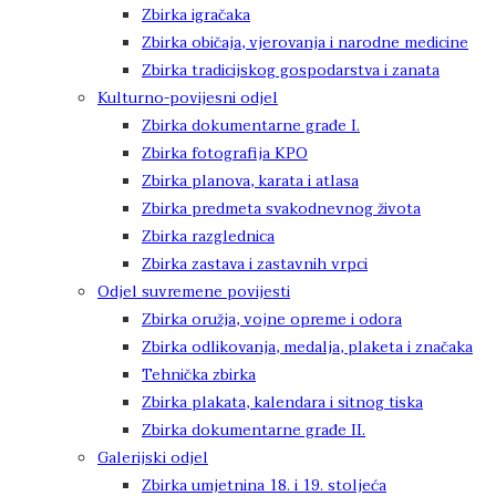
Zbirka igračaka
Zbirka običaja, vjerovanja i narodne medicine
Zbirka tradicijskog gospodarstva i zanata
Kulturno-povijesni odjel
Zbirka dokumentarne građe I.
Zbirka fotografija KPO
Zbirka planova, karata i atlasa
Zbirka predmeta svakodnevnog života
Zbirka razglednica
Zbirka zastava i zastavnih vrpci
Odjel suvremene povijesti
Zbirka oružja, vojne opreme i odora
Zbirka odlikovanja, medalja, plaketa i značaka
Tehnička zbirka
Zbirka plakata, kalendara i sitnog tiska
Zbirka dokumentarne građe II.
Galerijski odjel
Zbirka umjetnina 18. i 19. stoljeća