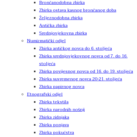
Brončanodobna zbirka
Zbirka ostava kasnog brončanog doba
Željeznodobna zbirka
Antička zbirka
Srednjovjekovna zbirka
Numizmatički odjel
Zbirka antičkog novca do 6. stoljeća
Zbirka srednjovjekovnog novca od 7. do 16.
stoljeća
Zbirka povijesnog novca od 16. do 19. stoljeća
Zbirka suvremenog novca 20-21. stoljeća
Zbirka papirnog novca
Etnografski odjel
Zbirka tekstila
Zbirka narodnih nošnji
Zbirka zidnjaka
Zbirka ponjava
Zbirka pokućstva