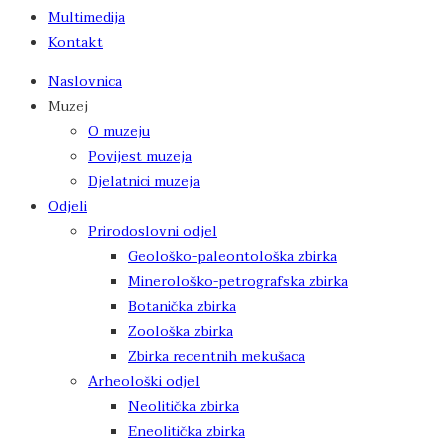
Multimedija
Kontakt
Naslovnica
Muzej
O muzeju
Povijest muzeja
Djelatnici muzeja
Odjeli
Prirodoslovni odjel
Geološko-paleontološka zbirka
Minerološko-petrografska zbirka
Botanička zbirka
Zoološka zbirka
Zbirka recentnih mekušaca
Arheološki odjel
Neolitička zbirka
Eneolitička zbirka