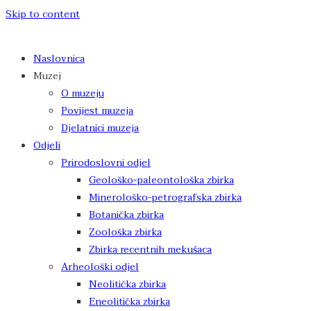
Skip to content
Naslovnica
Muzej
O muzeju
Povijest muzeja
Djelatnici muzeja
Odjeli
Prirodoslovni odjel
Geološko-paleontološka zbirka
Minerološko-petrografska zbirka
Botanička zbirka
Zoološka zbirka
Zbirka recentnih mekušaca
Arheološki odjel
Neolitička zbirka
Eneolitička zbirka