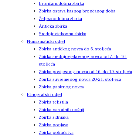
Brončanodobna zbirka
Zbirka ostava kasnog brončanog doba
Željeznodobna zbirka
Antička zbirka
Srednjovjekovna zbirka
Numizmatički odjel
Zbirka antičkog novca do 6. stoljeća
Zbirka srednjovjekovnog novca od 7. do 16.
stoljeća
Zbirka povijesnog novca od 16. do 19. stoljeća
Zbirka suvremenog novca 20-21. stoljeća
Zbirka papirnog novca
Etnografski odjel
Zbirka tekstila
Zbirka narodnih nošnji
Zbirka zidnjaka
Zbirka ponjava
Zbirka pokućstva