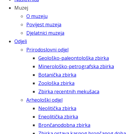
Muzej
O muzeju
Povijest muzeja
Djelatnici muzeja
Odjeli
Prirodoslovni odjel
Geološko-paleontološka zbirka
Minerološko-petrografska zbirka
Botanička zbirka
Zoološka zbirka
Zbirka recentnih mekušaca
Arheološki odjel
Neolitička zbirka
Eneolitička zbirka
Brončanodobna zbirka
Zbirka ostava kasnog brončanog doba