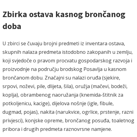
Zbirka ostava kasnog brončanog
doba
U zbirci se čuvaju brojni predmeti iz inventara ostava,
skupnih nalaza predmeta istodobno zakopanih u zemlju,
koji svjedoče o pravom procvatu gospodarskog razvoja i
proizvodnje na području brodskog Posavlja u kasnom
brončanom dobu. Značajni su nalazi oruđa (sjekire,
srpovi, noževi, pile, dlijeta, šila), oružja (mačevi, bodeži,
koplja), obrambenog naoružanja (knemida-štitnik za
potkoljenicu, kacige), dijelova nošnje (igle, fibule,
dugmad, pojas), nakita (narukvice, ogrlice, prstenje, razni
privjesci), konjske opreme, brončanog posuđa, toaletnog
pribora i drugih predmeta raznovrsne namjene.