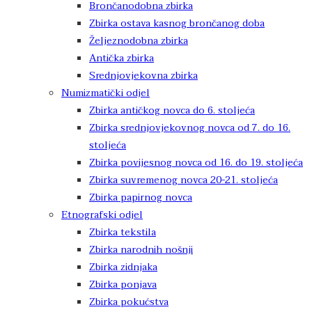
Brončanodobna zbirka
Zbirka ostava kasnog brončanog doba
Željeznodobna zbirka
Antička zbirka
Srednjovjekovna zbirka
Numizmatički odjel
Zbirka antičkog novca do 6. stoljeća
Zbirka srednjovjekovnog novca od 7. do 16.
stoljeća
Zbirka povijesnog novca od 16. do 19. stoljeća
Zbirka suvremenog novca 20-21. stoljeća
Zbirka papirnog novca
Etnografski odjel
Zbirka tekstila
Zbirka narodnih nošnji
Zbirka zidnjaka
Zbirka ponjava
Zbirka pokućstva