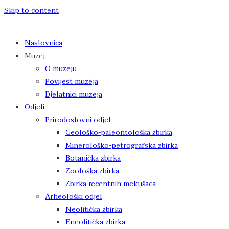
Skip to content
Naslovnica
Muzej
O muzeju
Povijest muzeja
Djelatnici muzeja
Odjeli
Prirodoslovni odjel
Geološko-paleontološka zbirka
Minerološko-petrografska zbirka
Botanička zbirka
Zoološka zbirka
Zbirka recentnih mekušaca
Arheološki odjel
Neolitička zbirka
Eneolitička zbirka