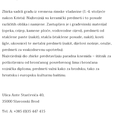
Zbirka sadrži građu iz vremena rimske vladavine (1.-4. stoljeće
nakon Krista). Najbrojniji su keramički predmeti i to posude
različitih oblika i namjene. Zastupljen je i građevinski materijal
(opeka, crijep, kamene ploče, vodovodne cijevi), predmeti od
staklene paste (nakit), stakla (staklene posude, nakit), kosti
(igle, ukosnice) te metalni predmeti (nakit, dijelovi nošnje, oružje,
predmeti za svakodnevnu upotrebu).
Najvrjedniji dio zbirke predstavljaju paradna knemida – štitnik za
potkoljenicu od brončanog posrebrenog lima i brončana
vojnička diploma, predmeti važni kako za brodsku, tako za
hrvatsku i europsku kulturnu baštinu.
Ulica Ante Starčevića 40,
35000 Slavonski Brod
Tel. A: +385 (0)35 447 415