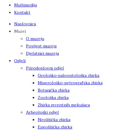
Multimedija
Kontakt
Naslovnica
Muzej
O muzeju
Povijest muzeja
Djelatnici muzeja
Odjeli
Prirodoslovni odjel
Geološko-paleontološka zbirka
Minerološko-petrografska zbirka
Botanička zbirka
Zoološka zbirka
Zbirka recentnih mekušaca
Arheološki odjel
Neolitička zbirka
Eneolitička zbirka