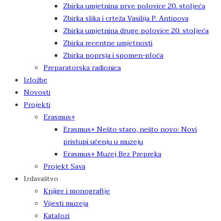
Zbirka umjetnina prve polovice 20. stoljeća
Zbirka slika i crteža Vasilija P. Antipova
Zbirka umjetnina druge polovice 20. stoljeća
Zbirka recentne umjetnosti
Zbirka poprsja i spomen-ploča
Preparatorska radionica
Izložbe
Novosti
Projekti
Erasmus+
Erasmus+ Nešto staro, nešto novo: Novi
pristupi učenju u muzeju
Erasmus+ Muzej Bez Prepreka
Projekt Sava
Izdavaštvo
Knjige i monografije
Vijesti muzeja
Katalozi