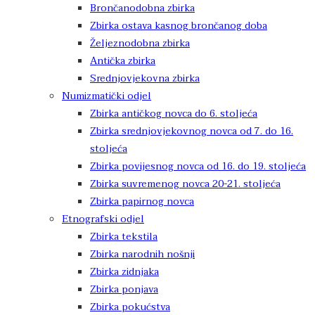
Brončanodobna zbirka
Zbirka ostava kasnog brončanog doba
Željeznodobna zbirka
Antička zbirka
Srednjovjekovna zbirka
Numizmatički odjel
Zbirka antičkog novca do 6. stoljeća
Zbirka srednjovjekovnog novca od 7. do 16.
stoljeća
Zbirka povijesnog novca od 16. do 19. stoljeća
Zbirka suvremenog novca 20-21. stoljeća
Zbirka papirnog novca
Etnografski odjel
Zbirka tekstila
Zbirka narodnih nošnji
Zbirka zidnjaka
Zbirka ponjava
Zbirka pokućstva