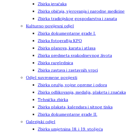
Zbirka igračaka
Zbirka običaja, vjerovanja i narodne medicine
Zbirka tradicijskog gospodarstva i zanata
Kulturno-povijesni odjel
Zbirka dokumentarne građe I.
Zbirka fotografija KPO
Zbirka planova, karata i atlasa
Zbirka predmeta svakodnevnog života
Zbirka razglednica
Zbirka zastava i zastavnih vrpci
Odjel suvremene povijesti
Zbirka oružja, vojne opreme i odora
Zbirka odlikovanja, medalja, plaketa i značaka
Tehnička zbirka
Zbirka plakata, kalendara i sitnog tiska
Zbirka dokumentarne građe II.
Galerijski odjel
Zbirka umjetnina 18. i 19. stoljeća