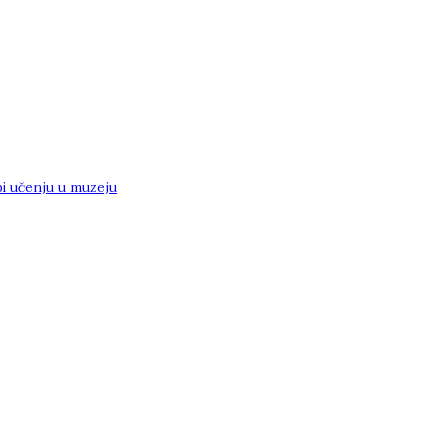
i učenju u muzeju