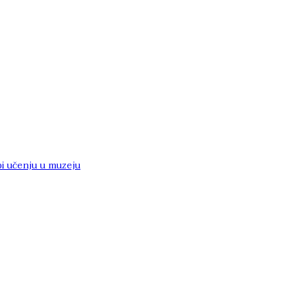
i učenju u muzeju