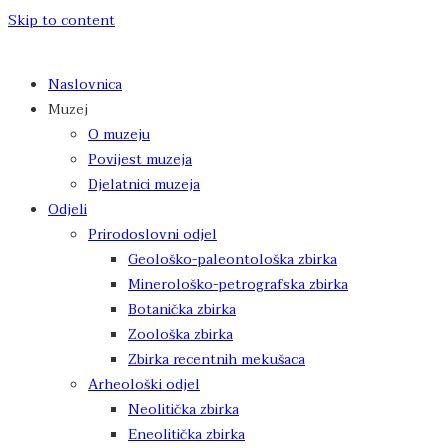
Skip to content
Naslovnica
Muzej
O muzeju
Povijest muzeja
Djelatnici muzeja
Odjeli
Prirodoslovni odjel
Geološko-paleontološka zbirka
Minerološko-petrografska zbirka
Botanička zbirka
Zoološka zbirka
Zbirka recentnih mekušaca
Arheološki odjel
Neolitička zbirka
Eneolitička zbirka