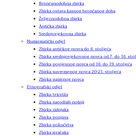
Brončanodobna zbirka
Zbirka ostava kasnog brončanog doba
Željeznodobna zbirka
Antička zbirka
Srednjovjekovna zbirka
Numizmatički odjel
Zbirka antičkog novca do 6. stoljeća
Zbirka srednjovjekovnog novca od 7. do 16. stol
Zbirka povijesnog novca od 16. do 19. stoljeća
Zbirka suvremenog novca 20-21. stoljeća
Zbirka papirnog novca
Etnografski odjel
Zbirka tekstila
Zbirka narodnih nošnji
Zbirka zidnjaka
Zbirka ponjava
Zbirka pokućstva
Zbirka igračaka