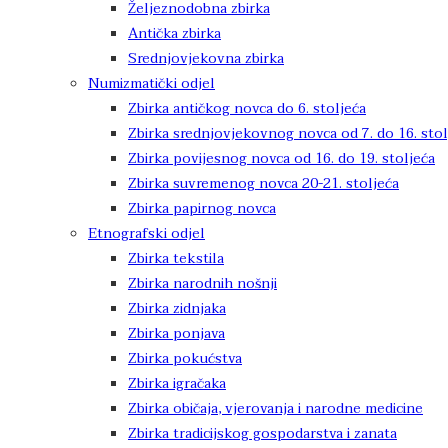
Željeznodobna zbirka
Antička zbirka
Srednjovjekovna zbirka
Numizmatički odjel
Zbirka antičkog novca do 6. stoljeća
Zbirka srednjovjekovnog novca od 7. do 16. stol
Zbirka povijesnog novca od 16. do 19. stoljeća
Zbirka suvremenog novca 20-21. stoljeća
Zbirka papirnog novca
Etnografski odjel
Zbirka tekstila
Zbirka narodnih nošnji
Zbirka zidnjaka
Zbirka ponjava
Zbirka pokućstva
Zbirka igračaka
Zbirka običaja, vjerovanja i narodne medicine
Zbirka tradicijskog gospodarstva i zanata