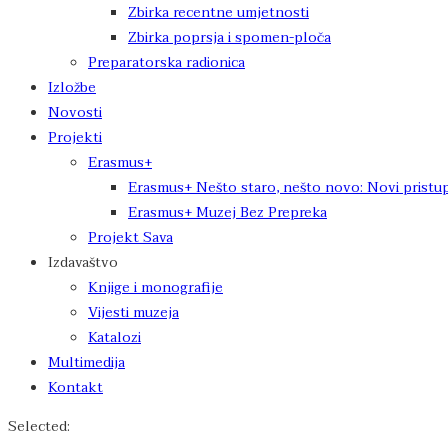
Zbirka recentne umjetnosti
Zbirka poprsja i spomen-ploča
Preparatorska radionica
Izložbe
Novosti
Projekti
Erasmus+
Erasmus+ Nešto staro, nešto novo: Novi pristup
Erasmus+ Muzej Bez Prepreka
Projekt Sava
Izdavaštvo
Knjige i monografije
Vijesti muzeja
Katalozi
Multimedija
Kontakt
Selected: