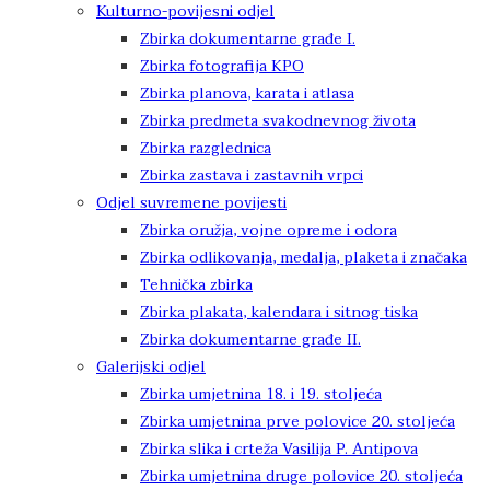
Kulturno-povijesni odjel
Zbirka dokumentarne građe I.
Zbirka fotografija KPO
Zbirka planova, karata i atlasa
Zbirka predmeta svakodnevnog života
Zbirka razglednica
Zbirka zastava i zastavnih vrpci
Odjel suvremene povijesti
Zbirka oružja, vojne opreme i odora
Zbirka odlikovanja, medalja, plaketa i značaka
Tehnička zbirka
Zbirka plakata, kalendara i sitnog tiska
Zbirka dokumentarne građe II.
Galerijski odjel
Zbirka umjetnina 18. i 19. stoljeća
Zbirka umjetnina prve polovice 20. stoljeća
Zbirka slika i crteža Vasilija P. Antipova
Zbirka umjetnina druge polovice 20. stoljeća