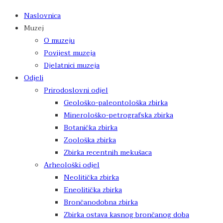
Naslovnica
Muzej
O muzeju
Povijest muzeja
Djelatnici muzeja
Odjeli
Prirodoslovni odjel
Geološko-paleontološka zbirka
Minerološko-petrografska zbirka
Botanička zbirka
Zoološka zbirka
Zbirka recentnih mekušaca
Arheološki odjel
Neolitička zbirka
Eneolitička zbirka
Brončanodobna zbirka
Zbirka ostava kasnog brončanog doba