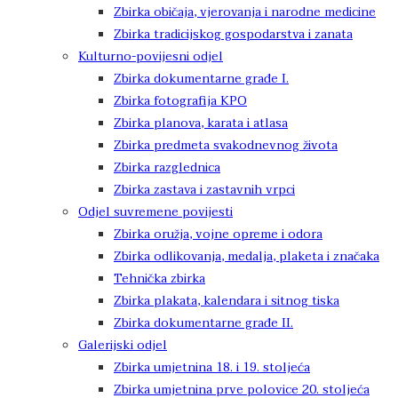
Zbirka običaja, vjerovanja i narodne medicine
Zbirka tradicijskog gospodarstva i zanata
Kulturno-povijesni odjel
Zbirka dokumentarne građe I.
Zbirka fotografija KPO
Zbirka planova, karata i atlasa
Zbirka predmeta svakodnevnog života
Zbirka razglednica
Zbirka zastava i zastavnih vrpci
Odjel suvremene povijesti
Zbirka oružja, vojne opreme i odora
Zbirka odlikovanja, medalja, plaketa i značaka
Tehnička zbirka
Zbirka plakata, kalendara i sitnog tiska
Zbirka dokumentarne građe II.
Galerijski odjel
Zbirka umjetnina 18. i 19. stoljeća
Zbirka umjetnina prve polovice 20. stoljeća