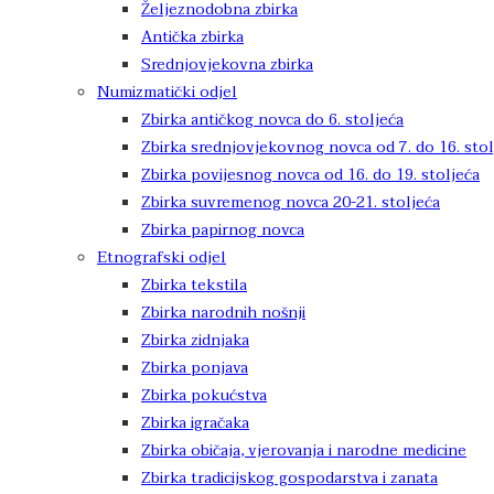
Željeznodobna zbirka
Antička zbirka
Srednjovjekovna zbirka
Numizmatički odjel
Zbirka antičkog novca do 6. stoljeća
Zbirka srednjovjekovnog novca od 7. do 16. stol
Zbirka povijesnog novca od 16. do 19. stoljeća
Zbirka suvremenog novca 20-21. stoljeća
Zbirka papirnog novca
Etnografski odjel
Zbirka tekstila
Zbirka narodnih nošnji
Zbirka zidnjaka
Zbirka ponjava
Zbirka pokućstva
Zbirka igračaka
Zbirka običaja, vjerovanja i narodne medicine
Zbirka tradicijskog gospodarstva i zanata