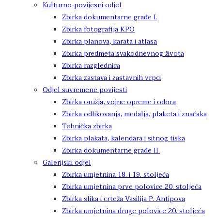
Kulturno-povijesni odjel
Zbirka dokumentarne građe I.
Zbirka fotografija KPO
Zbirka planova, karata i atlasa
Zbirka predmeta svakodnevnog života
Zbirka razglednica
Zbirka zastava i zastavnih vrpci
Odjel suvremene povijesti
Zbirka oružja, vojne opreme i odora
Zbirka odlikovanja, medalja, plaketa i značaka
Tehnička zbirka
Zbirka plakata, kalendara i sitnog tiska
Zbirka dokumentarne građe II.
Galerijski odjel
Zbirka umjetnina 18. i 19. stoljeća
Zbirka umjetnina prve polovice 20. stoljeća
Zbirka slika i crteža Vasilija P. Antipova
Zbirka umjetnina druge polovice 20. stoljeća