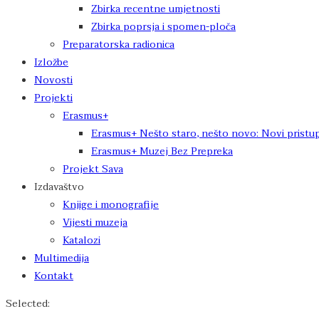
Zbirka recentne umjetnosti
Zbirka poprsja i spomen-ploča
Preparatorska radionica
Izložbe
Novosti
Projekti
Erasmus+
Erasmus+ Nešto staro, nešto novo: Novi pristup
Erasmus+ Muzej Bez Prepreka
Projekt Sava
Izdavaštvo
Knjige i monografije
Vijesti muzeja
Katalozi
Multimedija
Kontakt
Selected: