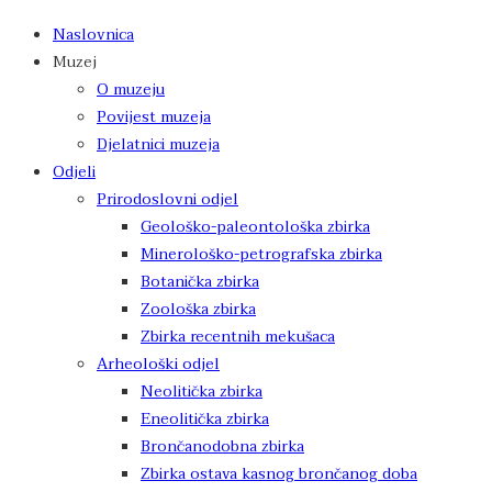
Naslovnica
Muzej
O muzeju
Povijest muzeja
Djelatnici muzeja
Odjeli
Prirodoslovni odjel
Geološko-paleontološka zbirka
Minerološko-petrografska zbirka
Botanička zbirka
Zoološka zbirka
Zbirka recentnih mekušaca
Arheološki odjel
Neolitička zbirka
Eneolitička zbirka
Brončanodobna zbirka
Zbirka ostava kasnog brončanog doba