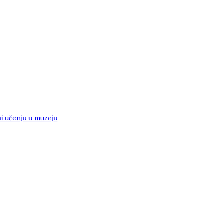
i učenju u muzeju