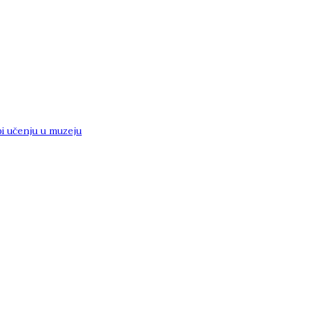
i učenju u muzeju