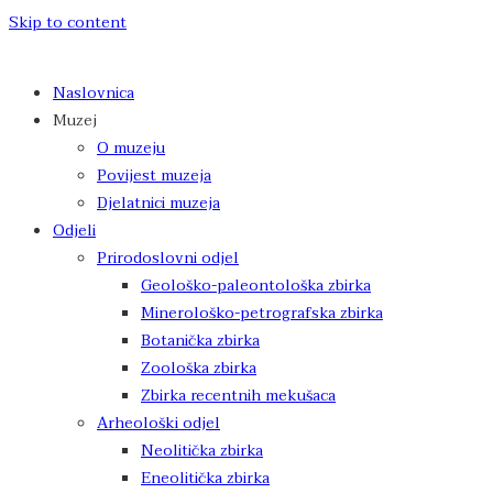
Skip to content
Naslovnica
Muzej
O muzeju
Povijest muzeja
Djelatnici muzeja
Odjeli
Prirodoslovni odjel
Geološko-paleontološka zbirka
Minerološko-petrografska zbirka
Botanička zbirka
Zoološka zbirka
Zbirka recentnih mekušaca
Arheološki odjel
Neolitička zbirka
Eneolitička zbirka