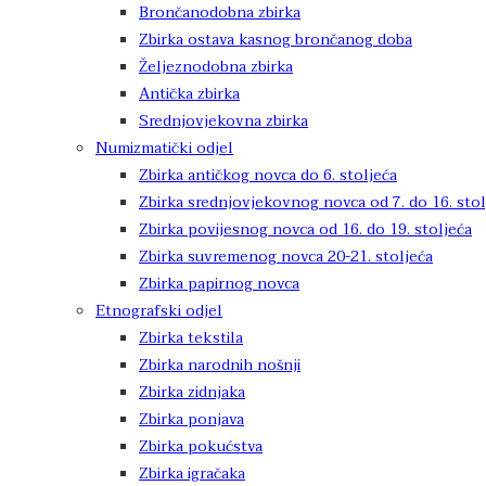
Brončanodobna zbirka
Zbirka ostava kasnog brončanog doba
Željeznodobna zbirka
Antička zbirka
Srednjovjekovna zbirka
Numizmatički odjel
Zbirka antičkog novca do 6. stoljeća
Zbirka srednjovjekovnog novca od 7. do 16. stol
Zbirka povijesnog novca od 16. do 19. stoljeća
Zbirka suvremenog novca 20-21. stoljeća
Zbirka papirnog novca
Etnografski odjel
Zbirka tekstila
Zbirka narodnih nošnji
Zbirka zidnjaka
Zbirka ponjava
Zbirka pokućstva
Zbirka igračaka