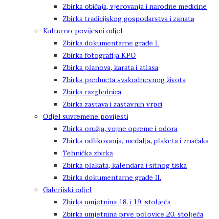
Zbirka običaja, vjerovanja i narodne medicine
Zbirka tradicijskog gospodarstva i zanata
Kulturno-povijesni odjel
Zbirka dokumentarne građe I.
Zbirka fotografija KPO
Zbirka planova, karata i atlasa
Zbirka predmeta svakodnevnog života
Zbirka razglednica
Zbirka zastava i zastavnih vrpci
Odjel suvremene povijesti
Zbirka oružja, vojne opreme i odora
Zbirka odlikovanja, medalja, plaketa i značaka
Tehnička zbirka
Zbirka plakata, kalendara i sitnog tiska
Zbirka dokumentarne građe II.
Galerijski odjel
Zbirka umjetnina 18. i 19. stoljeća
Zbirka umjetnina prve polovice 20. stoljeća