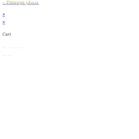
– Princeps j.d.o.o.
×
×
Cart