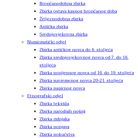
Brončanodobna zbirka
Zbirka ostava kasnog brončanog doba
Željeznodobna zbirka
Antička zbirka
Srednjovjekovna zbirka
Numizmatički odjel
Zbirka antičkog novca do 6. stoljeća
Zbirka srednjovjekovnog novca od 7. do 16.
stoljeća
Zbirka povijesnog novca od 16. do 19. stoljeća
Zbirka suvremenog novca 20-21. stoljeća
Zbirka papirnog novca
Etnografski odjel
Zbirka tekstila
Zbirka narodnih nošnji
Zbirka zidnjaka
Zbirka ponjava
Zbirka pokućstva