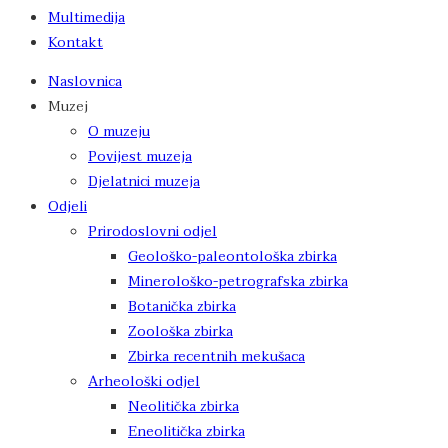
Multimedija
Kontakt
Naslovnica
Muzej
O muzeju
Povijest muzeja
Djelatnici muzeja
Odjeli
Prirodoslovni odjel
Geološko-paleontološka zbirka
Minerološko-petrografska zbirka
Botanička zbirka
Zoološka zbirka
Zbirka recentnih mekušaca
Arheološki odjel
Neolitička zbirka
Eneolitička zbirka