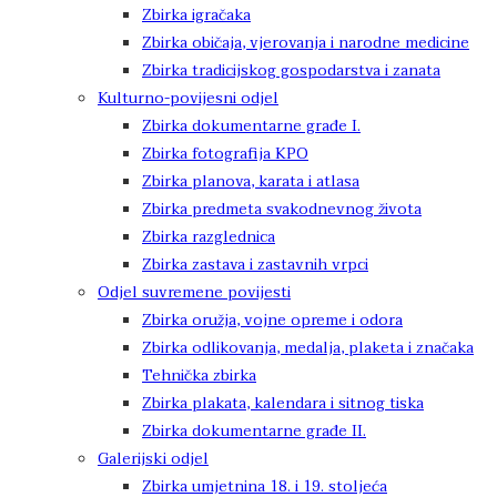
Zbirka igračaka
Zbirka običaja, vjerovanja i narodne medicine
Zbirka tradicijskog gospodarstva i zanata
Kulturno-povijesni odjel
Zbirka dokumentarne građe I.
Zbirka fotografija KPO
Zbirka planova, karata i atlasa
Zbirka predmeta svakodnevnog života
Zbirka razglednica
Zbirka zastava i zastavnih vrpci
Odjel suvremene povijesti
Zbirka oružja, vojne opreme i odora
Zbirka odlikovanja, medalja, plaketa i značaka
Tehnička zbirka
Zbirka plakata, kalendara i sitnog tiska
Zbirka dokumentarne građe II.
Galerijski odjel
Zbirka umjetnina 18. i 19. stoljeća