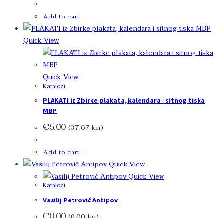
Add to cart
Quick View
Quick View
Katalozi
PLAKATI iz Zbirke plakata, kalendara i sitnog tiska
MBP
€
5.00
(37.67 kn)
Add to cart
Quick View
Quick View
Katalozi
Vasilij Petrovič Antipov
€
0.00
(0.00 kn)