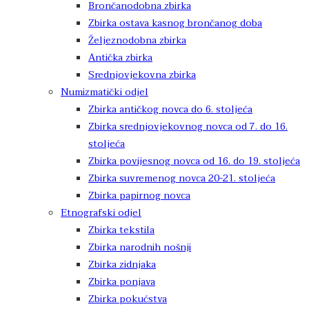
Brončanodobna zbirka
Zbirka ostava kasnog brončanog doba
Željeznodobna zbirka
Antička zbirka
Srednjovjekovna zbirka
Numizmatički odjel
Zbirka antičkog novca do 6. stoljeća
Zbirka srednjovjekovnog novca od 7. do 16.
stoljeća
Zbirka povijesnog novca od 16. do 19. stoljeća
Zbirka suvremenog novca 20-21. stoljeća
Zbirka papirnog novca
Etnografski odjel
Zbirka tekstila
Zbirka narodnih nošnji
Zbirka zidnjaka
Zbirka ponjava
Zbirka pokućstva