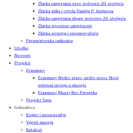
Zbirka umjetnina prve polovice 20. stoljeća
Zbirka slika i crteža Vasilija P. Antipova
Zbirka umjetnina druge polovice 20. stoljeća
Zbirka recentne umjetnosti
Zbirka poprsja i spomen-ploča
Preparatorska radionica
Izložbe
Novosti
Projekti
Erasmus+
Erasmus+ Nešto staro, nešto novo: Novi
pristupi učenju u muzeju
Erasmus+ Muzej Bez Prepreka
Projekt Sava
Izdavaštvo
Knjige i monografije
Vijesti muzeja
Katalozi