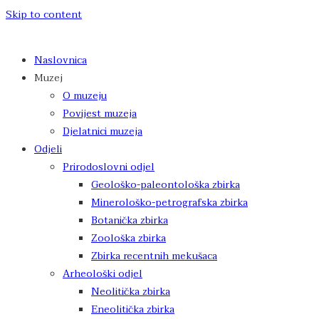
Skip to content
Naslovnica
Muzej
O muzeju
Povijest muzeja
Djelatnici muzeja
Odjeli
Prirodoslovni odjel
Geološko-paleontološka zbirka
Minerološko-petrografska zbirka
Botanička zbirka
Zoološka zbirka
Zbirka recentnih mekušaca
Arheološki odjel
Neolitička zbirka
Eneolitička zbirka