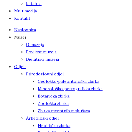
Katalozi
Multimedija
Kontakt
Naslovnica
Muzej
O muzeju
Povijest muzeja
Djelatnici muzeja
Odjeli
Prirodoslovni odjel
Geološko-paleontološka zbirka
Minerološko-petrografska zbirka
Botanička zbirka
Zoološka zbirka
Zbirka recentnih mekušaca
Arheološki odjel
Neolitička zbirka