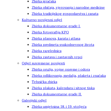
Zbirka igračaka
Zbirka običaja, vjerovanja i narodne medicine
Zbirka tradicijskog gospodarstva i zanata
Kulturno-povijesni odjel
Zbirka dokumentarne građe I.
Zbirka fotografija KPO
Zbirka planova, karata i atlasa
Zbirka predmeta svakodnevnog života
Zbirka razglednica
Zbirka zastava i zastavnih vrpci
Odjel suvremene povijesti
Zbirka oružja, vojne opreme i odora
Zbirka odlikovanja, medalja, plaketa i značaka
Tehnička zbirka
Zbirka plakata, kalendara i sitnog tiska
Zbirka dokumentarne građe II.
Galerijski odjel
Zbirka umjetnina 18. i 19. stoljeća