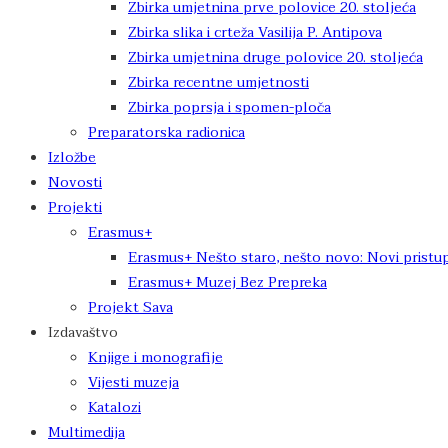
Zbirka umjetnina prve polovice 20. stoljeća
Zbirka slika i crteža Vasilija P. Antipova
Zbirka umjetnina druge polovice 20. stoljeća
Zbirka recentne umjetnosti
Zbirka poprsja i spomen-ploča
Preparatorska radionica
Izložbe
Novosti
Projekti
Erasmus+
Erasmus+ Nešto staro, nešto novo: Novi pristup
Erasmus+ Muzej Bez Prepreka
Projekt Sava
Izdavaštvo
Knjige i monografije
Vijesti muzeja
Katalozi
Multimedija