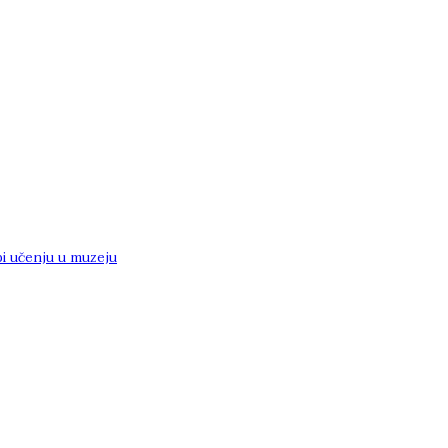
i učenju u muzeju