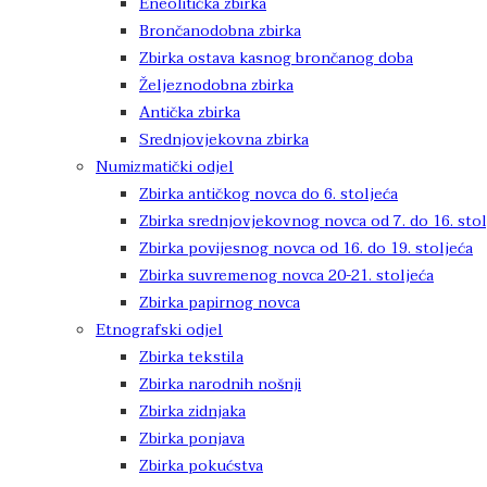
Eneolitička zbirka
Brončanodobna zbirka
Zbirka ostava kasnog brončanog doba
Željeznodobna zbirka
Antička zbirka
Srednjovjekovna zbirka
Numizmatički odjel
Zbirka antičkog novca do 6. stoljeća
Zbirka srednjovjekovnog novca od 7. do 16. stol
Zbirka povijesnog novca od 16. do 19. stoljeća
Zbirka suvremenog novca 20-21. stoljeća
Zbirka papirnog novca
Etnografski odjel
Zbirka tekstila
Zbirka narodnih nošnji
Zbirka zidnjaka
Zbirka ponjava
Zbirka pokućstva