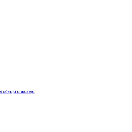
i učenju u muzeju