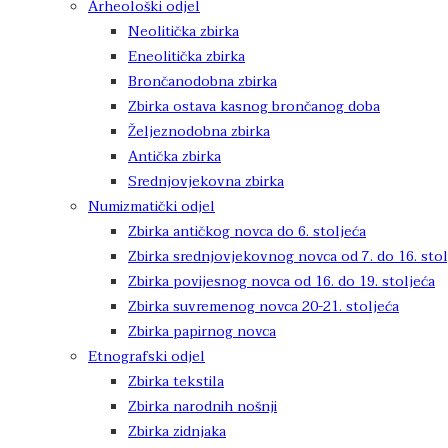
Arheološki odjel
Neolitička zbirka
Eneolitička zbirka
Brončanodobna zbirka
Zbirka ostava kasnog brončanog doba
Željeznodobna zbirka
Antička zbirka
Srednjovjekovna zbirka
Numizmatički odjel
Zbirka antičkog novca do 6. stoljeća
Zbirka srednjovjekovnog novca od 7. do 16. stol
Zbirka povijesnog novca od 16. do 19. stoljeća
Zbirka suvremenog novca 20-21. stoljeća
Zbirka papirnog novca
Etnografski odjel
Zbirka tekstila
Zbirka narodnih nošnji
Zbirka zidnjaka