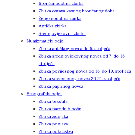
Brončanodobna zbirka
Zbirka ostava kasnog brončanog doba
Željeznodobna zbirka
Antička zbirka
Srednjovjekovna zbirka
Numizmatički odjel
Zbirka antičkog novca do 6. stoljeća
Zbirka srednjovjekovnog novca od 7. do 16.
stoljeća
Zbirka povijesnog novca od 16. do 19. stoljeća
Zbirka suvremenog novca 20-21. stoljeća
Zbirka papirnog novca
Etnografski odjel
Zbirka tekstila
Zbirka narodnih nošnji
Zbirka zidnjaka
Zbirka ponjava
Zbirka pokućstva