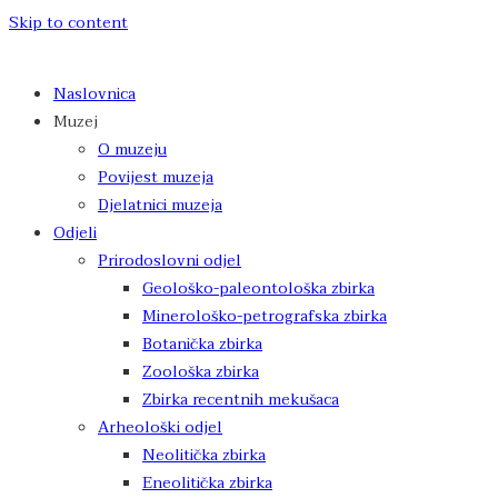
Skip to content
Naslovnica
Muzej
O muzeju
Povijest muzeja
Djelatnici muzeja
Odjeli
Prirodoslovni odjel
Geološko-paleontološka zbirka
Minerološko-petrografska zbirka
Botanička zbirka
Zoološka zbirka
Zbirka recentnih mekušaca
Arheološki odjel
Neolitička zbirka
Eneolitička zbirka