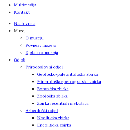
Multimedija
Kontakt
Naslovnica
Muzej
O muzeju
Povijest muzeja
Djelatnici muzeja
Odjeli
Prirodoslovni odjel
Geološko-paleontološka zbirka
Minerološko-petrografska zbirka
Botanička zbirka
Zoološka zbirka
Zbirka recentnih mekušaca
Arheološki odjel
Neolitička zbirka
Eneolitička zbirka