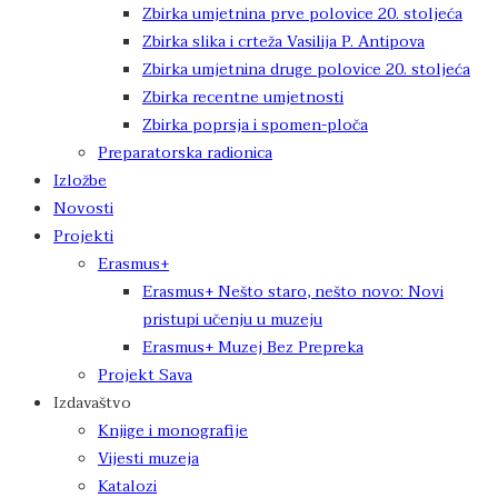
Zbirka umjetnina prve polovice 20. stoljeća
Zbirka slika i crteža Vasilija P. Antipova
Zbirka umjetnina druge polovice 20. stoljeća
Zbirka recentne umjetnosti
Zbirka poprsja i spomen-ploča
Preparatorska radionica
Izložbe
Novosti
Projekti
Erasmus+
Erasmus+ Nešto staro, nešto novo: Novi
pristupi učenju u muzeju
Erasmus+ Muzej Bez Prepreka
Projekt Sava
Izdavaštvo
Knjige i monografije
Vijesti muzeja
Katalozi