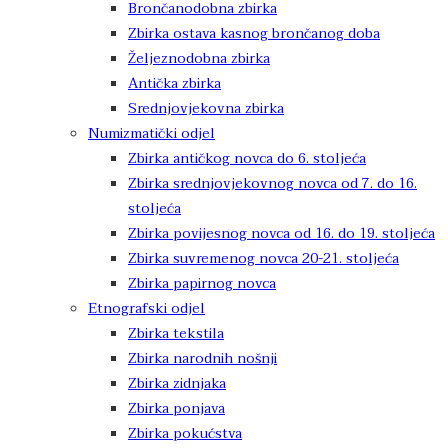
Brončanodobna zbirka
Zbirka ostava kasnog brončanog doba
Željeznodobna zbirka
Antička zbirka
Srednjovjekovna zbirka
Numizmatički odjel
Zbirka antičkog novca do 6. stoljeća
Zbirka srednjovjekovnog novca od 7. do 16.
stoljeća
Zbirka povijesnog novca od 16. do 19. stoljeća
Zbirka suvremenog novca 20-21. stoljeća
Zbirka papirnog novca
Etnografski odjel
Zbirka tekstila
Zbirka narodnih nošnji
Zbirka zidnjaka
Zbirka ponjava
Zbirka pokućstva