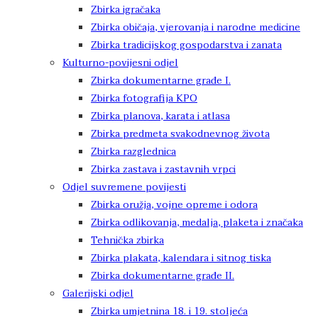
Zbirka igračaka
Zbirka običaja, vjerovanja i narodne medicine
Zbirka tradicijskog gospodarstva i zanata
Kulturno-povijesni odjel
Zbirka dokumentarne građe I.
Zbirka fotografija KPO
Zbirka planova, karata i atlasa
Zbirka predmeta svakodnevnog života
Zbirka razglednica
Zbirka zastava i zastavnih vrpci
Odjel suvremene povijesti
Zbirka oružja, vojne opreme i odora
Zbirka odlikovanja, medalja, plaketa i značaka
Tehnička zbirka
Zbirka plakata, kalendara i sitnog tiska
Zbirka dokumentarne građe II.
Galerijski odjel
Zbirka umjetnina 18. i 19. stoljeća