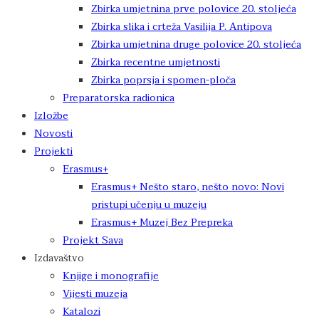
Zbirka umjetnina prve polovice 20. stoljeća
Zbirka slika i crteža Vasilija P. Antipova
Zbirka umjetnina druge polovice 20. stoljeća
Zbirka recentne umjetnosti
Zbirka poprsja i spomen-ploča
Preparatorska radionica
Izložbe
Novosti
Projekti
Erasmus+
Erasmus+ Nešto staro, nešto novo: Novi
pristupi učenju u muzeju
Erasmus+ Muzej Bez Prepreka
Projekt Sava
Izdavaštvo
Knjige i monografije
Vijesti muzeja
Katalozi