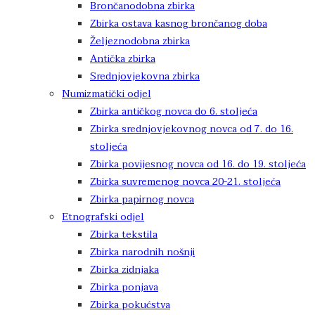
Brončanodobna zbirka
Zbirka ostava kasnog brončanog doba
Željeznodobna zbirka
Antička zbirka
Srednjovjekovna zbirka
Numizmatički odjel
Zbirka antičkog novca do 6. stoljeća
Zbirka srednjovjekovnog novca od 7. do 16.
stoljeća
Zbirka povijesnog novca od 16. do 19. stoljeća
Zbirka suvremenog novca 20-21. stoljeća
Zbirka papirnog novca
Etnografski odjel
Zbirka tekstila
Zbirka narodnih nošnji
Zbirka zidnjaka
Zbirka ponjava
Zbirka pokućstva