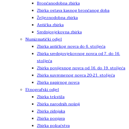
Brončanodobna zbirka
Zbirka ostava kasnog brončanog doba
Željeznodobna zbirka
Antička zbirka
Srednjovjekovna zbirka
Numizmatički odjel
Zbirka antičkog novca do 6. stoljeća
Zbirka srednjovjekovnog novca od 7. do 16.
stoljeća
Zbirka povijesnog novca od 16. do 19. stoljeća
Zbirka suvremenog novca 20-21. stoljeća
Zbirka papirnog novca
Etnografski odjel
Zbirka tekstila
Zbirka narodnih nošnji
Zbirka zidnjaka
Zbirka ponjava
Zbirka pokućstva