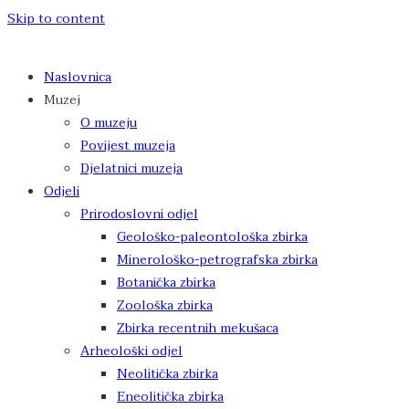
Skip to content
Naslovnica
Muzej
O muzeju
Povijest muzeja
Djelatnici muzeja
Odjeli
Prirodoslovni odjel
Geološko-paleontološka zbirka
Minerološko-petrografska zbirka
Botanička zbirka
Zoološka zbirka
Zbirka recentnih mekušaca
Arheološki odjel
Neolitička zbirka
Eneolitička zbirka