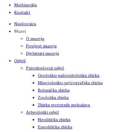
Multimedija
Kontakt
Naslovnica
Muzej
O muzeju
Povijest muzeja
Djelatnici muzeja
Odjeli
Prirodoslovni odjel
Geološko-paleontološka zbirka
Minerološko-petrografska zbirka
Botanička zbirka
Zoološka zbirka
Zbirka recentnih mekušaca
Arheološki odjel
Neolitička zbirka
Eneolitička zbirka