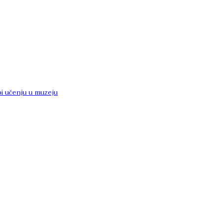
i učenju u muzeju