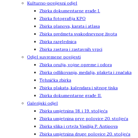
Kulturno-povijesni odjel
Zbirka dokumentarne građe I.
Zbirka fotografija KPO
Zbirka planova, karata i atlasa
Zbirka predmeta svakodnevnog života
Zbirka razglednica
Zbirka zastava i zastavnih vrpci
Odjel suvremene povijesti
Zbirka oružja, vojne opreme i odora
Zbirka odlikovanja, medalja, plaketa i značaka
Tehnička zbirka
Zbirka plakata, kalendara i sitnog tiska
Zbirka dokumentarne građe II.
Galerijski odjel
Zbirka umjetnina 18. i 19. stoljeća
Zbirka umjetnina prve polovice 20. stoljeća
Zbirka slika i crteža Vasilija P. Antipova
Zbirka umjetnina druge polovice 20. stoljeća