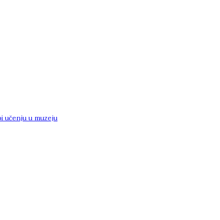
i učenju u muzeju