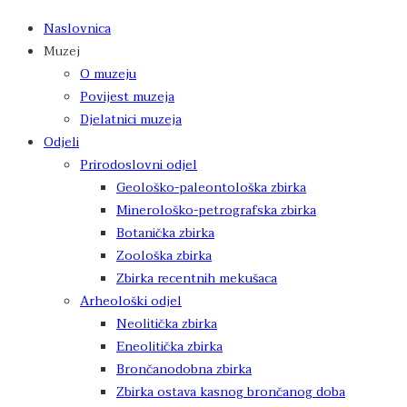
Naslovnica
Muzej
O muzeju
Povijest muzeja
Djelatnici muzeja
Odjeli
Prirodoslovni odjel
Geološko-paleontološka zbirka
Minerološko-petrografska zbirka
Botanička zbirka
Zoološka zbirka
Zbirka recentnih mekušaca
Arheološki odjel
Neolitička zbirka
Eneolitička zbirka
Brončanodobna zbirka
Zbirka ostava kasnog brončanog doba