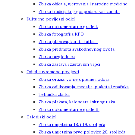
Zbirka običaja, vjerovanja i narodne medicine
Zbirka tradicijskog gospodarstva i zanata
Kulturno-povijesni odjel
Zbirka dokumentarne građe I.
Zbirka fotografija KPO
Zbirka planova, karata i atlasa
Zbirka predmeta svakodnevnog života
Zbirka razglednica
Zbirka zastava i zastavnih vrpci
Odjel suvremene povijesti
Zbirka oružja, vojne opreme i odora
Zbirka odlikovanja, medalja, plaketa i značaka
Tehnička zbirka
Zbirka plakata, kalendara i sitnog tiska
Zbirka dokumentarne građe II.
Galerijski odjel
Zbirka umjetnina 18. i 19. stoljeća
Zbirka umjetnina prve polovice 20. stoljeća