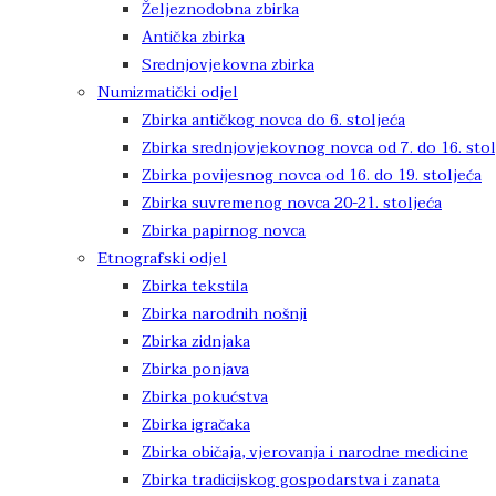
Željeznodobna zbirka
Antička zbirka
Srednjovjekovna zbirka
Numizmatički odjel
Zbirka antičkog novca do 6. stoljeća
Zbirka srednjovjekovnog novca od 7. do 16. stol
Zbirka povijesnog novca od 16. do 19. stoljeća
Zbirka suvremenog novca 20-21. stoljeća
Zbirka papirnog novca
Etnografski odjel
Zbirka tekstila
Zbirka narodnih nošnji
Zbirka zidnjaka
Zbirka ponjava
Zbirka pokućstva
Zbirka igračaka
Zbirka običaja, vjerovanja i narodne medicine
Zbirka tradicijskog gospodarstva i zanata