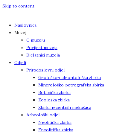
Skip to content
Naslovnica
Muzej
O muzeju
Povijest muzeja
Djelatnici muzeja
Odjeli
Prirodoslovni odjel
Geološko-paleontološka zbirka
Minerološko-petrografska zbirka
Botanička zbirka
Zoološka zbirka
Zbirka recentnih mekušaca
Arheološki odjel
Neolitička zbirka
Eneolitička zbirka