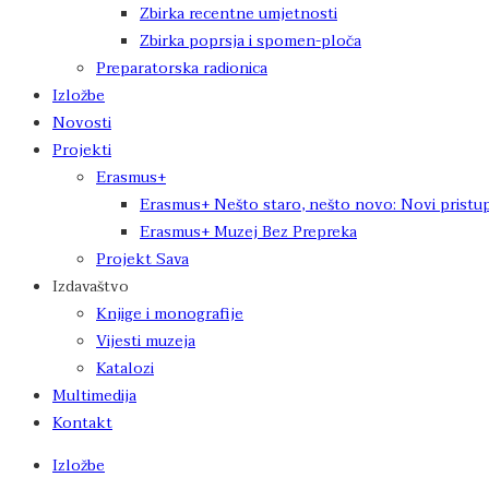
Zbirka recentne umjetnosti
Zbirka poprsja i spomen-ploča
Preparatorska radionica
Izložbe
Novosti
Projekti
Erasmus+
Erasmus+ Nešto staro, nešto novo: Novi pristup
Erasmus+ Muzej Bez Prepreka
Projekt Sava
Izdavaštvo
Knjige i monografije
Vijesti muzeja
Katalozi
Multimedija
Kontakt
Izložbe