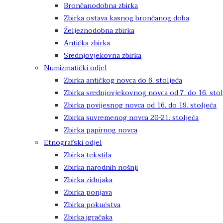
Brončanodobna zbirka
Zbirka ostava kasnog brončanog doba
Željeznodobna zbirka
Antička zbirka
Srednjovjekovna zbirka
Numizmatički odjel
Zbirka antičkog novca do 6. stoljeća
Zbirka srednjovjekovnog novca od 7. do 16. stol
Zbirka povijesnog novca od 16. do 19. stoljeća
Zbirka suvremenog novca 20-21. stoljeća
Zbirka papirnog novca
Etnografski odjel
Zbirka tekstila
Zbirka narodnih nošnji
Zbirka zidnjaka
Zbirka ponjava
Zbirka pokućstva
Zbirka igračaka