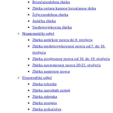
Brončanodobna zbirka
Zbirka ostava kasnog brončanog doba
Željeznodobna zbirka
Antička zbirka
Srednjovjekovna zbirka
Numizmatički odjel
Zbirka antičkog novca do 6. stoljeća
Zbirka srednjovjekovnog novca od 7. do 16.
stoljeća
Zbirka povijesnog novca od 16. do 19. stoljeća
Zbirka suvremenog novca 20-21. stoljeća
Zbirka papirnog novca
Etnografski odjel
Zbirka tekstila
Zbirka narodnih nošnji
Zbirka zidnjaka
Zbirka ponjava
Zbirka pokućstva