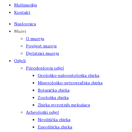
Multimedija
Kontakt
Naslovnica
Muzej
O muzeju
Povijest muzeja
Djelatnici muzeja
Odjeli
Prirodoslovni odjel
Geološko-paleontološka zbirka
Minerološko-petrografska zbirka
Botanička zbirka
Zoološka zbirka
Zbirka recentnih mekušaca
Arheološki odjel
Neolitička zbirka
Eneolitička zbirka