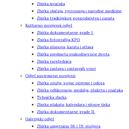
Zbirka igračaka
Zbirka običaja, vjerovanja i narodne medicine
Zbirka tradicijskog gospodarstva i zanata
Kulturno-povijesni odjel
Zbirka dokumentarne građe I.
Zbirka fotografija KPO
Zbirka planova, karata i atlasa
Zbirka predmeta svakodnevnog života
Zbirka razglednica
Zbirka zastava i zastavnih vrpci
Odjel suvremene povijesti
Zbirka oružja, vojne opreme i odora
Zbirka odlikovanja, medalja, plaketa i značaka
Tehnička zbirka
Zbirka plakata, kalendara i sitnog tiska
Zbirka dokumentarne građe II.
Galerijski odjel
Zbirka umjetnina 18. i 19. stoljeća