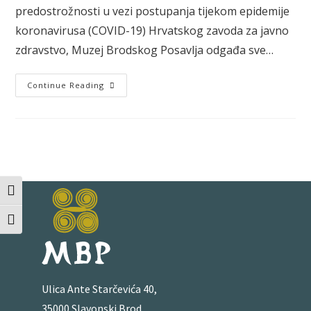
predostrožnosti u vezi postupanja tijekom epidemije
koronavirusa (COVID-19) Hrvatskog zavoda za javno
zdravstvo, Muzej Brodskog Posavlja odgađa sve…
Continue Reading
Toggle High Contrast
Toggle Font size
Ulica Ante Starčevića 40,
35000 Slavonski Brod