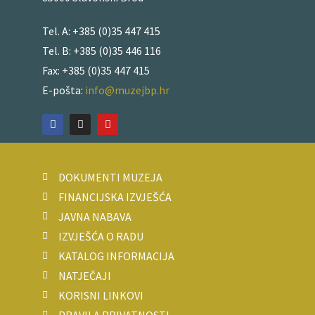
Tel. A: +385 (0)35 447 415
Tel. B: +385 (0)35 446 116
Fax: +385 (0)35 447 415
E-pošta:
info
@muzejbp.hr
DOKUMENTI MUZEJA
FINANCIJSKA IZVJEŠĆA
JAVNA NABAVA
IZVJEŠĆA O RADU
KATALOG INFORMACIJA
NATJEČAJI
KORISNI LINKOVI
PRAVILA PRIVATNOSTI